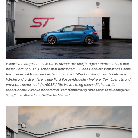
Exklusiver Vorgeschmack: Die Besucher der diesjährigen Emmes können den
neuen Ford Focus ST schon mal bewundern. Zu den Händlern kommt das neue
Performance-Modell erst im Sommer. / Ford-Werke unterstützen Saarlouiser
Woche und präsentieren neue Ford Focus-Modelle / Weiterer Text über ots und
www.presseportal.de/nr/6955 / Die Verwendung dieses Bildes ist für
redaktionelle Zwecke honorarfrei. Veröffentlichung bitte unter Quellenangabe:
"obs/Ford-Werke GmbH/Charlie Magee"