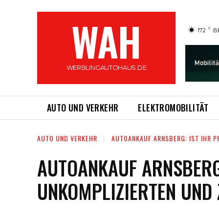
WAH
C
17.2
B
WERBUNGAUTOHAUS.DE
AUTO UND VERKEHR
ELEKTROMOBILITÄT
AUTO UND VERKEHR
AUTOANKAUF ARNSBERG: IST IHR P
AUTOANKAUF ARNSBERG:
UNKOMPLIZIERTEN UND 