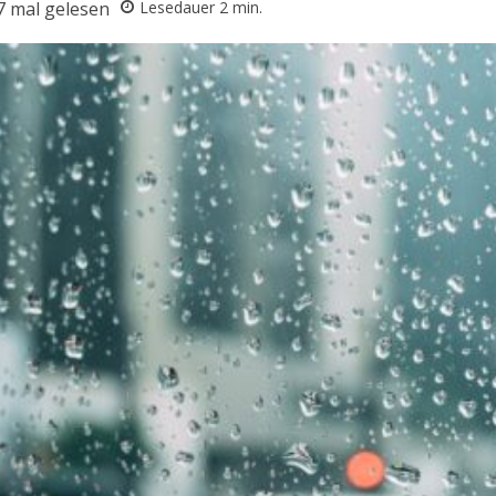
7
mal gelesen
Lesedauer
2
min.