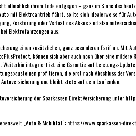
 geht allmählich ihrem Ende entgegen – ganz im Sinne des heu
Auto mit Elektroantrieb fährt, sollte sich idealerweise für A
ung, Zerstörung oder Verlust des Akkus sind also mitversiche
 bei Elektrofahrzeugen aus.
cherung einen zusätzlichen, ganz besonderen Tarif an. Mit Au
toPlusProtect, können sich aber auch noch über eine mildere 
 Weiterhin integriert ist eine Garantie auf Leistungs-Update
tungsbausteinen profitieren, die erst nach Abschluss der Ve
er Autoversicherung und bleibt stets auf dem Laufenden.
Autoversicherung der Sparkassen DirektVersicherung unter htt
 Lebenswelt „Auto & Mobilität“: https://www.sparkassen-direk