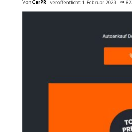
Von
CarPR
veröffentlicht:
1. Februar 2023
82