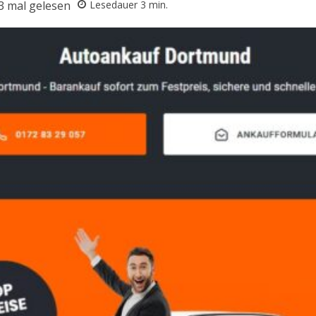
3
mal gelesen
Lesedauer
3
min.