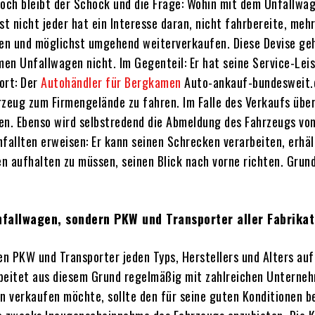
noch bleibt der Schock und die Frage: Wohin mit dem Unfallwa
st nicht jeder hat ein Interesse daran, nicht fahrbereite, m
en und möglichst umgehend weiterverkaufen. Diese Devise geht
 Unfallwagen nicht. Im Gegenteil: Er hat seine Service-Leis
ort: Der
Autohändler für Bergkamen
Auto-ankauf-bundesweit.d
zeug zum Firmengelände zu fahren. Im Falle des Verkaufs übe
en. Ebenso wird selbstredend die Abmeldung des Fahrzeugs v
allten erweisen: Er kann seinen Schrecken verarbeiten, erhält
n aufhalten zu müssen, seinen Blick nach vorne richten. Grund 
allwagen, sondern PKW und Transporter aller Fabrikate
 PKW und Transporter jeden Typs, Herstellers und Alters auf
beitet aus diesem Grund regelmäßig mit zahlreichen Unterne
 verkaufen möchte, sollte den für seine guten Konditionen be