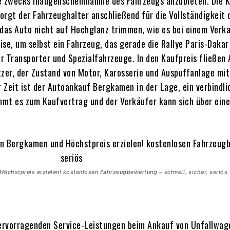
ine zwecks Inaugenscheinnahme des Fahrzeugs anzubieten. Die 
sorgt der Fahrzeughalter anschließend für die Vollständigkeit
 das Auto nicht auf Hochglanz trimmen, wie es bei einem Verkau
, um selbst ein Fahrzeug, das gerade die Rallye Paris-Dakar 
ür Transporter und Spezialfahrzeuge. In den Kaufpreis fließen
itzer, der Zustand von Motor, Karosserie und Auspuffanlage m
er Zeit ist der Autoankauf Bergkamen in der Lage, ein verbin
mt es zum Kaufvertrag und der Verkäufer kann sich über eine
öchstpreis erzielen! kostenlosen Fahrzeugbewertung – schnell, sicher, seriös
ervorragenden Service-Leistungen beim Ankauf von Unfallwag