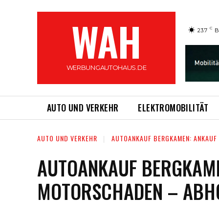
WAH
C
23.7
B
WERBUNGAUTOHAUS.DE
AUTO UND VERKEHR
ELEKTROMOBILITÄT
AUTO UND VERKEHR
AUTOANKAUF BERGKAMEN: ANKAUF 
AUTOANKAUF BERGKAMEN
MOTORSCHADEN – ABH