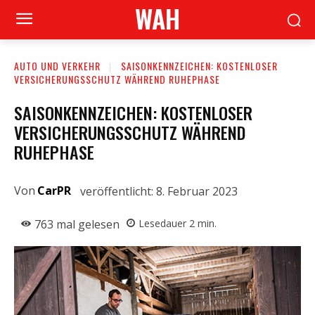
WAH
AUTO UND VERKEHR
SAISONKENNZEICHEN: KOSTENLOSER
VERSICHERUNGSSCHUTZ WÄHREND RUHEPHASE
SAISONKENNZEICHEN: KOSTENLOSER
VERSICHERUNGSSCHUTZ WÄHREND
RUHEPHASE
Von
CarPR
veröffentlicht:
8. Februar 2023
763
mal gelesen
Lesedauer
2
min.