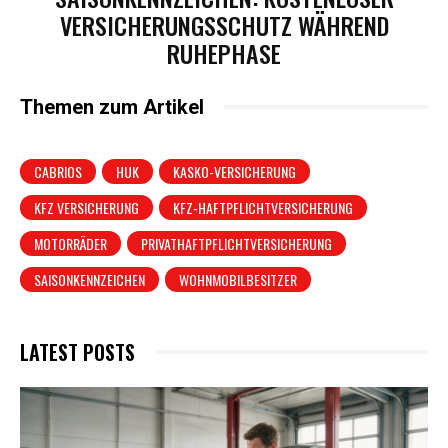
VERSICHERUNGSSCHUTZ WÄHREND
RUHEPHASE
Themen zum Artikel
CABRIOS
HUK
KASKO-VERSICHERUNG
KFZ VERSICHERUNG
KFZ-HAFTPFLICHTVERSICHERUNG
MOTORRÄDER
PRIVATHAFTPFLICHTVERSICHERUNG
SAISONKENNZEICHEN
WOHNMOBILBESITZER
LATEST POSTS