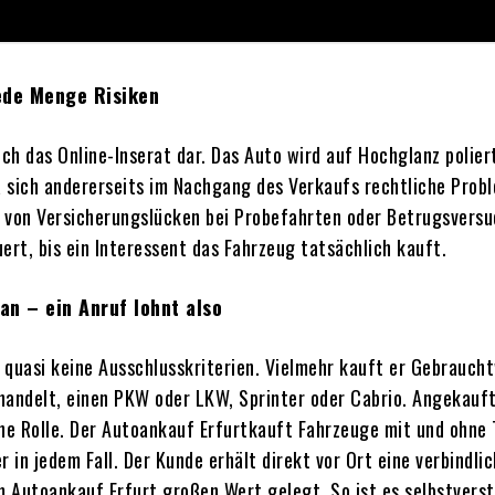
jede Menge Risiken
h das Online-Inserat dar. Das Auto wird auf Hochglanz polier
a sich andererseits im Nachgang des Verkaufs rechtliche Prob
 von Versicherungslücken bei Probefahrten oder Betrugsversuc
uert, bis ein Interessent das Fahrzeug tatsächlich kauft.
an – ein Anruf lohnt also
quasi keine Ausschlusskriterien. Vielmehr kauft er Gebraucht
andelt, einen PKW oder LKW, Sprinter oder Cabrio. Angekauft
ine Rolle. Der Autoankauf Erfurtkauft Fahrzeuge mit und ohne
er
in jedem Fall. Der Kunde erhält direkt vor Ort eine verbindl
m
Autoankauf
Erfurt großen Wert gelegt. So ist es selbstverst