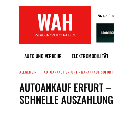
WAH
C
19.4
B
WERBUNGAUTOHAUS.DE
AUTO UND VERKEHR
ELEKTROMOBILITÄT
ALLGEMEIN
AUTOANKAUF ERFURT - BARANKAUF SOFORT 
AUTOANKAUF ERFURT – 
SCHNELLE AUSZAHLUNG