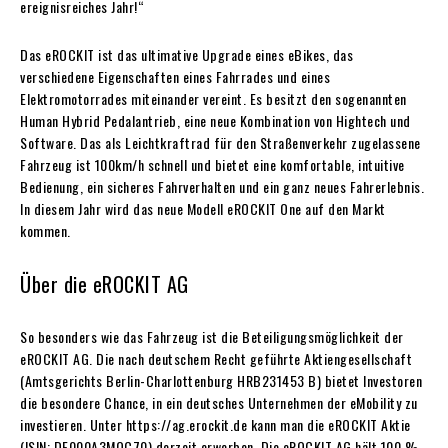
ereignisreiches Jahr!“
Das eROCKIT ist das ultimative Upgrade eines eBikes, das
verschiedene Eigenschaften eines Fahrrades und eines
Elektromotorrades miteinander vereint. Es besitzt den sogenannten
Human Hybrid Pedalantrieb, eine neue Kombination von Hightech und
Software. Das als Leichtkraftrad für den Straßenverkehr zugelassene
Fahrzeug ist 100km/h schnell und bietet eine komfortable, intuitive
Bedienung, ein sicheres Fahrverhalten und ein ganz neues Fahrerlebnis.
In diesem Jahr wird das neue Modell eROCKIT One auf den Markt
kommen.
Über die eROCKIT AG
So besonders wie das Fahrzeug ist die Beteiligungsmöglichkeit der
eROCKIT AG. Die nach deutschem Recht geführte Aktiengesellschaft
(Amtsgerichts Berlin-Charlottenburg HRB231453 B) bietet Investoren
die besondere Chance, in ein deutsches Unternehmen der eMobility zu
investieren. Unter https://ag.erockit.de kann man die eROCKIT Aktie
(ISIN: DE000A3MQC70) derzeit erwerben. Die eROCKIT AG hält 100 %