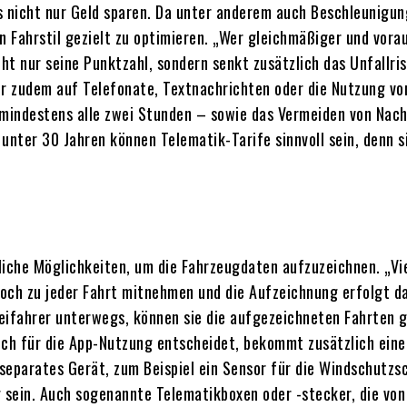
s nicht nur Geld sparen. Da unter anderem auch Beschleunigu
n Fahrstil gezielt zu optimieren. „Wer gleichmäßiger und vora
t nur seine Punktzahl, sondern senkt zusätzlich das Unfallri
er zudem auf Telefonate, Textnachrichten oder die Nutzung v
indestens alle zwei Stunden – sowie das Vermeiden von Nachtf
unter 30 Jahren können Telematik-Tarife sinnvoll sein, denn s
iche Möglichkeiten, um die Fahrzeugdaten aufzuzeichnen. „Vie
och zu jeder Fahrt mitnehmen und die Aufzeichnung erfolgt da
eifahrer unterwegs, können sie die aufgezeichneten Fahrten g
sich für die App-Nutzung entscheidet, bekommt zusätzlich eine
 separates Gerät, zum Beispiel ein Sensor für die Windschutzs
sein. Auch sogenannte Telematikboxen oder -stecker, die von