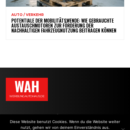
AUTO / VERKEHR
POTENTIALE DER MOBILITÄTSWENDE: WIE GEBRAUCHTE
AUSTAUSCHMOTOREN ZUR FÖRDERUNG DER
NACHHALTIGEN FAHRZEUGNUTZUNG BEITRAGEN KÖNNEN
WAH
WERBUNGAUTOHAUS.DE
AGB
DATENSCHUTZERKLÄRUNG
IMPRESSUM
KONTAKT
Diese Website benutzt Cookies. Wenn du die Website weiter
nutzt, gehen wir von deinem Einverständnis aus.
NEWS