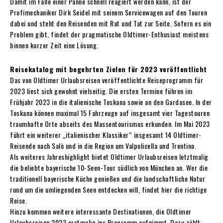
Damit im Falle einer Panne schnell reagiert werden kann, ist der
Profimechaniker Dirk Seidel mit seinem Servicewagen auf den Touren
dabei und steht den Reisenden mit Rat und Tat zur Seite. Sofern es ein
Problem gibt, findet der pragmatische Oldtimer-Enthusiast meistens
binnen kurzer Zeit eine Lösung.
Reisekatalog mit begehrten Zielen für 2023 veröffentlicht
Das von Oldtimer Urlaubsreisen veröffentlichte Reiseprogramm für
2023 liest sich gewohnt vielseitig. Die ersten Termine führen im
Frühjahr 2023 in die italienische Toskana sowie an den Gardasee. In der
Toskana können maximal 15 Fahrzeuge auf insgesamt vier Tagestouren
traumhafte Orte abseits des Massentourismus erkunden. Im Mai 2023
führt ein weiterer „italienischer Klassiker“ insgesamt 14 Oldtimer-
Reisende nach Salò und in die Region um Valpolicella und Trentino.
Als weiteres Jahreshighlight bietet Oldtimer Urlaubsreisen letztmalig
die beliebte bayerische 10-Seen-Tour südlich von München an. Wer die
traditionell bayerische Küche genießen und die landschaftliche Natur
rund um die umliegenden Seen entdecken will, findet hier die richtige
Reise.
Hinzu kommen weitere interessante Destinationen, die Oldtimer
Urlaubsreisen 2023 erstmalig ins Programm aufnimmt. Dazu zählt