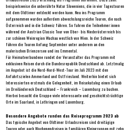
beispielsweise die unberührte Natur Sloweniens, die in vier Tagestouren
mit dem Oldtimer entdeckt werden kann. Neu ins Programm
aufgenommen wurden außerdem abwechslungsreiche Touren, die nach
Österreich und in die Schweiz führen. So fahren die Teilnehmer:innen
während der Austrian Classic Tour von Ober- bis Niederösterreich bis
zur schönen Weinregion Wachau westlich von Wien. In der Schweiz
führen die Touren Anfang September unter anderem an den
malerischen Brienzersee und ins Emmental.
Für Heimatverbundene rundet der Veranstalter das Programm mit
exklusiven Reisen durch die Bundesrepublik Deutschland ab. Letztmalig
im Angebot ist die Nord-Nord-West-Tour im Juli 2023 mit den
Anfahrtszielen Ammerland und Ostfriesland. Weiterhin bietet sich
Interessierten erstmals die Gelegenheit, im Reisekatalog einen Urlaub
im Dreiländereck Deutschland – Frankreich – Luxemburg zu buchen.
Hierbei besucht die Gruppe viele interessante und geschichtsträchtige
Orte im Saarland, in Lothringen und Luxemburg.
Besondere Angebote runden das Reiseprogramm 2023 ab
Das typische Angebot von Oldtimer Urlaubsreisen sind dreitägige
Touren oder auch Wochenendreisen in familiären Kleingruppen mit zehn