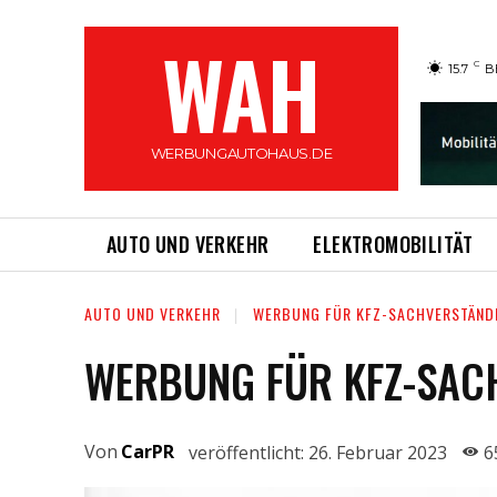
WAH
C
15.7
B
WERBUNGAUTOHAUS.DE
AUTO UND VERKEHR
ELEKTROMOBILITÄT
AUTO UND VERKEHR
WERBUNG FÜR KFZ-SACHVERSTÄND
WERBUNG FÜR KFZ-SAC
Von
CarPR
veröffentlicht:
26. Februar 2023
6