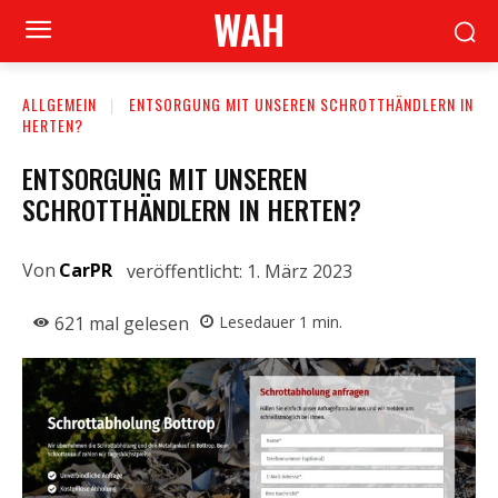
WAH
ALLGEMEIN
ENTSORGUNG MIT UNSEREN SCHROTTHÄNDLERN IN
HERTEN?
ENTSORGUNG MIT UNSEREN
SCHROTTHÄNDLERN IN HERTEN?
Von
CarPR
veröffentlicht:
1. März 2023
621
mal gelesen
Lesedauer
1
min.