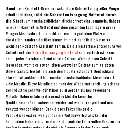
Damit dem Rohstoff-Kreislauf sekundäre Rohstoffe in großer Menge
erhalten bleiben, fährt die
Schrottentsorgung Nettetal
durch
die Stadt
, um haushaltsüblichen Mischschrott einzusammeln. Nahezu
in jedem Haushalt in Nettetal und dem gesamten Land lagern große
Mengen Mischschrott, die nicht nur einen ärgerlichen Platzräuber
darstellen, sondern darüber hinaus im nicht nur für die Natur so
wichtigen Rohstoff-Kreislauf fehlen. Da die kostenlose Entsorgung von
Schrott mit der
Schrottentsorgung Nettetal
sehr einfach ist, kann
somit jeder Einzelne auf einfachste Art und Weise diesen Schrott
loswerden, womit er sowohl einen wertvollen Beitrag zum gelebten
Umweltschutz leistet, als auch den Industriestandort Deutschland
stärkt. Tatsächlich enthält nämlich haushaltsüblicher Mischschrott
viele Metalle. Diese Metalle sind nach der Wiederaufbereitung seitens
der Industrie sehr viel günstiger zu erwerben als neu gewonnene
Metalle. Dabei erfahren die meisten Metalle keinerlei
Qualitätseinbußen, sodass sie wieder und wieder recycelt und neu
genutzt werden können. Dank dieses Fakts sinken die
Produktionskosten, was gut für die Wettbewerbsfähigkeit der
heimischen Industrie ist und am Ende auch die finanziellen Ressourcen
der Verbraucher schont, da sich die Ersparnis in der Folge auch