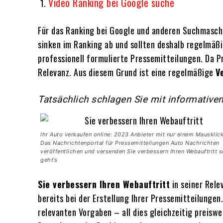
Video Ranking bei Google suche
Für das Ranking bei Google und anderen Suchmaschin
sinken im Ranking ab und sollten deshalb regelmäßi
professionell formulierte Pressemitteilungen. Da P
Relevanz. Aus diesem Grund ist eine regelmäßige
V
Tatsächlich schlagen Sie mit informative
Ihr Auto verkaufen online: 2023 Anbieter mit nur einem Mausklick
Das Nachrichtenportal für Pressemitteilungen Auto Nachrichten
veröffentlichen und versenden Sie verbessern Ihren Webauftritt s
geht’s
Sie verbessern Ihren Webauftritt
in seiner Rele
bereits bei der Erstellung Ihrer Pressemitteilunge
relevanten Vorgaben – all dies gleichzeitig preiswe