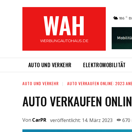
WAH
C
18.6
B
WERBUNGAUTOHAUS.DE
AUTO UND VERKEHR
ELEKTROMOBILITÄT
AUTO UND VERKEHR
AUTO VERKAUFEN ONLINE: 2023 AN
AUTO VERKAUFEN ONLIN
Von
CarPR
veröffentlicht:
14. März 2023
670