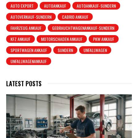
AUTO EXPORT
AUTOANKAUF
AUTOANKAUF-SUNDERN
AUTOVERKAUF-SUNDERN
CABRIO ANKAUF
FAHRZEUG ANKAUF
GEBRAUCHTWAGENANKAUF-SUNDERN
KFZ ANKAUF
MOTORSCHADEN ANKAUF
PKW ANKAUF
SPORTWAGEN ANKAUF
SUNDERN
UNFALLWAGEN
UNFALLWAGENANKAUF
LATEST POSTS