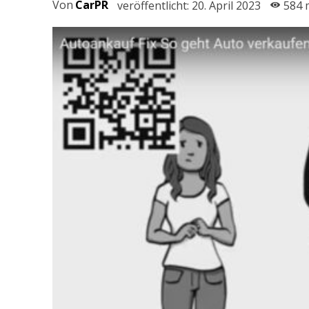
Von
CarPR
veröffentlicht:
20. April 2023
584
m