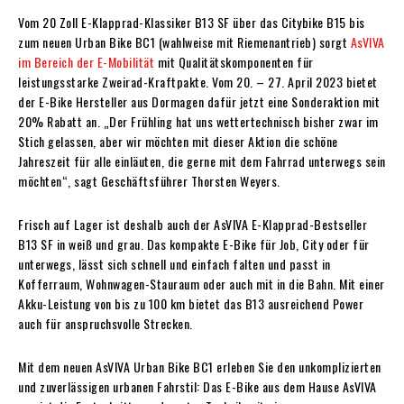
Vom 20 Zoll E-Klapprad-Klassiker B13 SF über das Citybike B15 bis
zum neuen Urban Bike BC1 (wahlweise mit Riemenantrieb) sorgt
AsVIVA
im Bereich der E-Mobilität
mit Qualitätskomponenten für
leistungsstarke Zweirad-Kraftpakte. Vom 20. – 27. April 2023 bietet
der E-Bike Hersteller aus Dormagen dafür jetzt eine Sonderaktion mit
20% Rabatt an. „Der Frühling hat uns wettertechnisch bisher zwar im
Stich gelassen, aber wir möchten mit dieser Aktion die schöne
Jahreszeit für alle einläuten, die gerne mit dem Fahrrad unterwegs sein
möchten“, sagt Geschäftsführer Thorsten Weyers.
Frisch auf Lager ist deshalb auch der AsVIVA E-Klapprad-Bestseller
B13 SF in weiß und grau. Das kompakte E-Bike für Job, City oder für
unterwegs, lässt sich schnell und einfach falten und passt in
Kofferraum, Wohnwagen-Stauraum oder auch mit in die Bahn. Mit einer
Akku-Leistung von bis zu 100 km bietet das B13 ausreichend Power
auch für anspruchsvolle Strecken.
Mit dem neuen AsVIVA Urban Bike BC1 erleben Sie den unkomplizierten
und zuverlässigen urbanen Fahrstil: Das E-Bike aus dem Hause AsVIVA