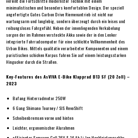
vereint die Fortschritte modernster Technik mit einem
minimalistischen und besonders komfortablen Design. Der speziell
angefertigte Gates Carbon Drive Riemenantrieb ist nicht nur
wartungsarm und langlebig, sondern überzeugt durch ein leises und
reibungsloses Fahrgefühl. Neben der innenliegenden Verkabelung
sorgen der im Rahmen versteckte Akku sowie der in den Lenker
integrierte Fahrradcomputer für eine schlichte Vollkommenheit des
Urban Bikes. Mittels qualitativ verarbeiteter Komponenten und einem
puristischen schicken Korpus fahren Sie auf einem leistungsstarken
Hingucker durch die Straßen.
Key-Features des AsVIVA E-Bike Klapprad B13 SF (20 Zoll) –
2023
Bafang Hinterradmotor 250W
6 Gang Shimano Tourney / SIS RevoShift
Scheibenbremsen vorne und hinten
Leichter, ergonomischer Alurahmen
effizienter Samsung Cell 36V & 14 Ah Li-Ion Hochleistungsakku