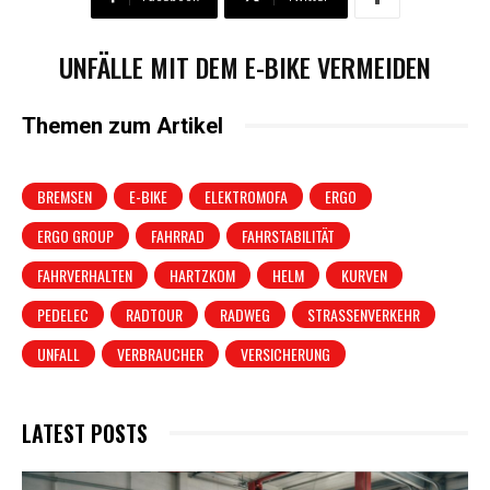
UNFÄLLE MIT DEM E-BIKE VERMEIDEN
Themen zum Artikel
BREMSEN
E-BIKE
ELEKTROMOFA
ERGO
ERGO GROUP
FAHRRAD
FAHRSTABILITÄT
FAHRVERHALTEN
HARTZKOM
HELM
KURVEN
PEDELEC
RADTOUR
RADWEG
STRASSENVERKEHR
UNFALL
VERBRAUCHER
VERSICHERUNG
LATEST POSTS