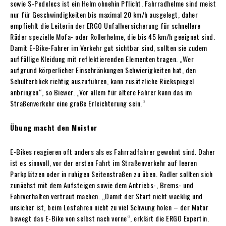
sowie S-Pedelecs ist ein Helm ohnehin Pflicht. Fahrradhelme sind meist
nur für Geschwindigkeiten bis maximal 20 km/h ausgelegt, daher
empfiehlt die Leiterin der ERGO Unfallversicherung für schnellere
Räder spezielle Mofa- oder Rollerhelme, die bis 45 km/h geeignet sind.
Damit E-Bike-Fahrer im Verkehr gut sichtbar sind, sollten sie zudem
auffällige Kleidung mit reflektierenden Elementen tragen. „Wer
aufgrund körperlicher Einschränkungen Schwierigkeiten hat, den
Schulterblick richtig auszuführen, kann zusätzliche Rückspiegel
anbringen“, so Biewer. „Vor allem für ältere Fahrer kann das im
Straßenverkehr eine große Erleichterung sein.“
Übung macht den Meister
E-Bikes reagieren oft anders als es Fahrradfahrer gewohnt sind. Daher
ist es sinnvoll, vor der ersten Fahrt im Straßenverkehr auf leeren
Parkplätzen oder in ruhigen Seitenstraßen zu üben. Radler sollten sich
zunächst mit dem Aufsteigen sowie dem Antriebs-, Brems- und
Fahrverhalten vertraut machen. „Damit der Start nicht wacklig und
unsicher ist, beim Losfahren nicht zu viel Schwung holen – der Motor
bewegt das E-Bike von selbst nach vorne“, erklärt die ERGO Expertin.