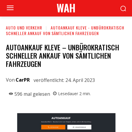
WAH
AUTO UND VERKEHR
AUTOANKAUF KLEVE - UNBÜROKRATISCH
SCHNELLER ANKAUF VON SÄMTLICHEN FAHRZEUGEN
AUTOANKAUF KLEVE – UNBÜROKRATISCH
SCHNELLER ANKAUF VON SÄMTLICHEN
FAHRZEUGEN
Von
CarPR
veröffentlicht:
24. April 2023
596
mal gelesen
Lesedauer
2
min.