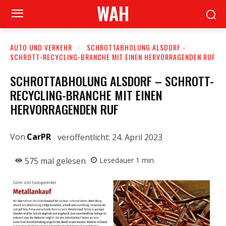
WAH
AUTO UND VERKEHR
SCHROTTABHOLUNG ALSDORF -
SCHROTT-RECYCLING-BRANCHE MIT EINEN HERVORRAGENDEN RUF
SCHROTTABHOLUNG ALSDORF – SCHROTT-
RECYCLING-BRANCHE MIT EINEN
HERVORRAGENDEN RUF
Von
CarPR
veröffentlicht:
24. April 2023
575
mal gelesen
Lesedauer
1
min.