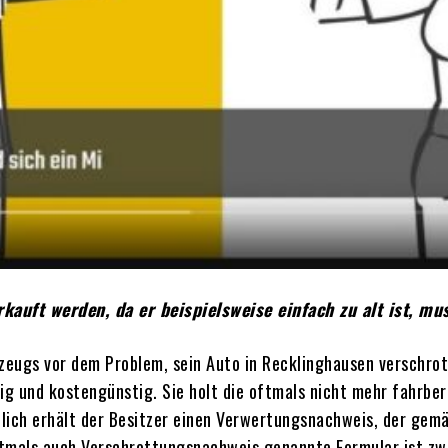
auft werden, da er beispielsweise einfach zu alt ist, mu
rzeugs vor dem Problem, sein Auto in Recklinghausen verschro
g und kostengünstig. Sie holt die oftmals nicht mehr fahrber
dlich erhält der Besitzer einen Verwertungsnachweis, der ge
ftmals auch Verschrottungsnachweis genannte Formular ist z