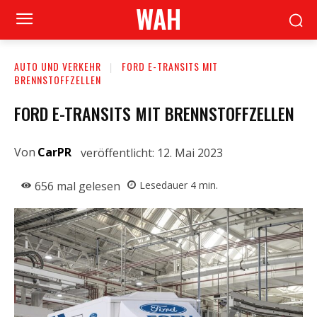
WAH
AUTO UND VERKEHR
FORD E-TRANSITS MIT
BRENNSTOFFZELLEN
FORD E-TRANSITS MIT BRENNSTOFFZELLEN
Von
CarPR
veröffentlicht:
12. Mai 2023
656
mal gelesen
Lesedauer
4
min.