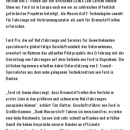
Version des E-Transit auf der britischen CENEX Low Carbon Vehicle
Show vor. Ford ist in Europa nach wie vor an zahlreichen öffentlich
geförderten Projekten beteiligt, die Wasserstoff-Technologien sowohl
für Fahrzeuge mit Verbrennungsmotor als auch für Brennstoffzellen
erforschen.
Ford Pro, die auf Nutzfahrzeuge und Services für Gewerbekunden
spezialisierte global tätige Geschäftseinheit des Unternehmens,
erweitert im Rahmen des aktuellen Pilotprojekts ihre Erfahrung mit der
Umrüstung von Fahrzeugen auf dem Gelände von Ford in Dagenham. Die
örtlichen Ingenieure erhalten dabei Unterstützung von E-Transit-
Spezialisten aus dem nahe gelegenen Technikzentrum von Ford in
Dunton.
„Ford ist davon überzeugt, dass Brennstoffzellen ihre Vorteile in
erster Linie in den größeren und schwereren Nutzfahrzeugen
ausspielen können“, erklärt Tim Slatter, Geschäftsführer von Ford in
Großbritannien. „Dank Wasserstoff fahren sie emissionsfrei, erzielen
eine hohe Reichweite, lassen sich sehr schnell auftanken und erfüllen
damit die hohen Ansprüche unserer Kunden an effiziente