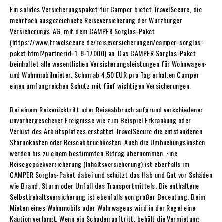
Ein solides Versicherungspaket für Camper bietet TravelSecure, die
mehrfach ausgezeichnete Reiseversicherung der Würzburger
Versicherungs-AG, mit dem CAMPER Sorglos-Paket
(https://www.travelsecure.de/reiseversicherungen/camper-sorglos-
paket.html?partnerid=1-8-17000) an. Das CAMPER Sorglos-Paket
beinhaltet alle wesentlichen Versicherungsleistungen für Wohnwagen-
und Wohnmobilmieter. Schon ab 4,50 EUR pro Tag erhalten Camper
einen umfangreichen Schutz mit fünf wichtigen Versicherungen.
Bei einem Reiserücktritt oder Reiseabbruch aufgrund verschiedener
unvorhergesehener Ereignisse wie zum Beispiel Erkrankung oder
Verlust des Arbeitsplatzes erstattet TravelSecure die entstandenen
Stornokosten oder Reiseabbruchkosten. Auch die Umbuchungskosten
werden bis zu einem bestimmten Betrag übernommen. Eine
Reisegepäckversicherung (Inhaltsversicherung) ist ebenfalls im
CAMPER Sorglos-Paket dabei und schützt das Hab und Gut vor Schäden
wie Brand, Sturm oder Unfall des Transportmittels. Die enthaltene
Selbstbehaltsversicherung ist ebenfalls von großer Bedeutung. Beim
Mieten eines Wohnmobils oder Wohnwagens wird in der Regel eine
Kaution verlangt. Wenn ein Schaden auftritt, behält die Vermietung