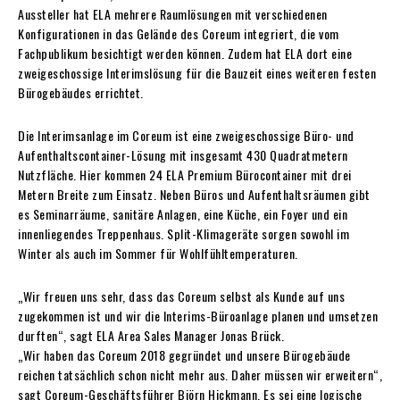
Aussteller hat ELA mehrere Raumlösungen mit verschiedenen
Konfigurationen in das Gelände des Coreum integriert, die vom
Fachpublikum besichtigt werden können. Zudem hat ELA dort eine
zweigeschossige Interimslösung für die Bauzeit eines weiteren festen
Bürogebäudes errichtet.
Die Interimsanlage im Coreum ist eine zweigeschossige Büro- und
Aufenthaltscontainer-Lösung mit insgesamt 430 Quadratmetern
Nutzfläche. Hier kommen 24 ELA Premium Bürocontainer mit drei
Metern Breite zum Einsatz. Neben Büros und Aufenthaltsräumen gibt
es Seminarräume, sanitäre Anlagen, eine Küche, ein Foyer und ein
innenliegendes Treppenhaus. Split-Klimageräte sorgen sowohl im
Winter als auch im Sommer für Wohlfühltemperaturen.
„Wir freuen uns sehr, dass das Coreum selbst als Kunde auf uns
zugekommen ist und wir die Interims-Büroanlage planen und umsetzen
durften“, sagt ELA Area Sales Manager Jonas Brück.
„Wir haben das Coreum 2018 gegründet und unsere Bürogebäude
reichen tatsächlich schon nicht mehr aus. Daher müssen wir erweitern“,
sagt Coreum-Geschäftsführer Björn Hickmann. Es sei eine logische