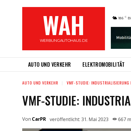
WAH
C
18.6
B
WERBUNGAUTOHAUS.DE
AUTO UND VERKEHR
ELEKTROMOBILITÄT
AUTO UND VERKEHR
VMF-STUDIE: INDUSTRIALISIERUN
VMF-STUDIE: INDUSTR
Von
CarPR
veröffentlicht:
31. Mai 2023
667
m