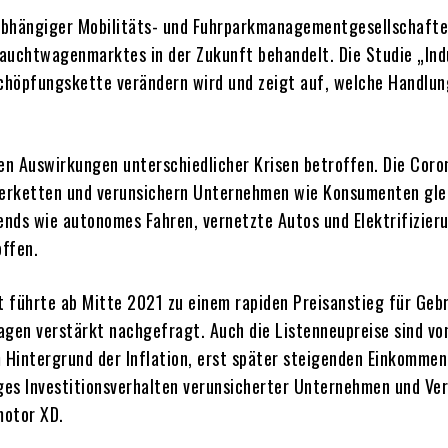
bhängiger Mobilitäts- und Fuhrparkmanagementgesellschaften
brauchtwagenmarktes in der Zukunft behandelt. Die Studie „I
chöpfungskette verändern wird und zeigt auf, welche Handlu
n Auswirkungen unterschiedlicher Krisen betroffen. Die Coro
eferketten und verunsichern Unternehmen wie Konsumenten gle
ends wie autonomes Fahren, vernetzte Autos und Elektrifizie
offen.
führte ab Mitte 2021 zu einem rapiden Preisanstieg für Gebr
gen verstärkt nachgefragt. Auch die Listenneupreise sind vo
m Hintergrund der Inflation, erst später steigenden Einkomme
iges Investitionsverhalten verunsicherter Unternehmen und Ve
motor XD.