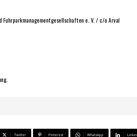
 Fuhrparkmanagementgesellschaften e. V. / c/o Arval
ung.
Twitter
Pinterest
WhatsApp
Linke