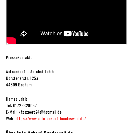
Pressekontakt:
Autoankauf – Autohof Lahib
Dorstenerstr. 125a
44809 Bochum
Hamze Lahib
Tel: 01728329057
E-Mail: kfzexport24@hotmail.de
Web:
https://www.auto-ankauf-bundesweit.de/
Über Auto-Ankauf-Bundesweit.de