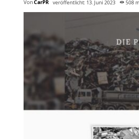
Von
CarPR
veröffentlicht:
13. Juni 2023
508
m