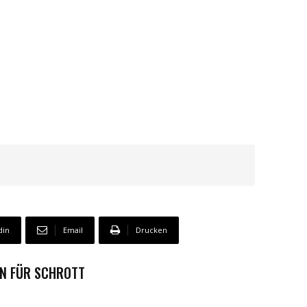
din
Email
Drucken
N FÜR SCHROTT