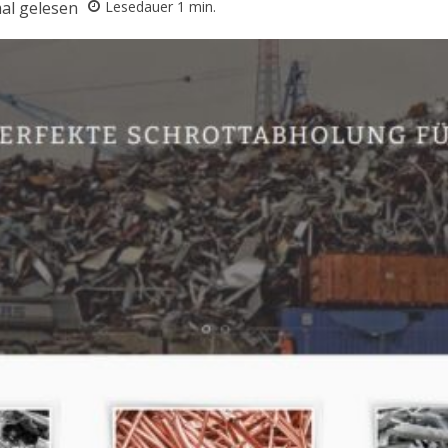
al gelesen
Lesedauer
1
min.