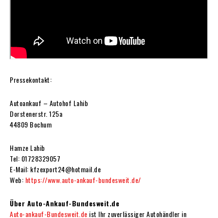
Pressekontakt:
Autoankauf – Autohof Lahib
Dorstenerstr. 125a
44809 Bochum
Hamze Lahib
Tel: 01728329057
E-Mail: kfzexport24@hotmail.de
Web:
https://www.auto-ankauf-bundesweit.de/
Über Auto-Ankauf-Bundesweit.de
Auto-ankauf-Bundesweit.de
ist Ihr zuverlässiger Autohändler in