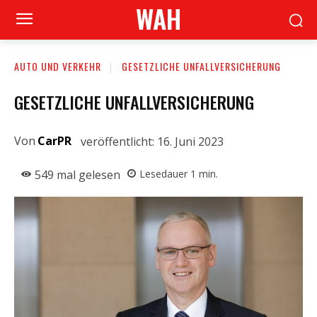
WAH
AUTO UND VERKEHR
GESETZLICHE UNFALLVERSICHERUNG
GESETZLICHE UNFALLVERSICHERUNG
Von
CarPR
veröffentlicht:
16. Juni 2023
549
mal gelesen
Lesedauer
1
min.