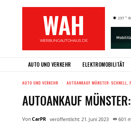
WAH
C
23.7
B
WERBUNGAUTOHAUS.DE
AUTO UND VERKEHR
ELEKTROMOBILITÄT
AUTO UND VERKEHR
AUTOANKAUF MÜNSTER: SCHNELL, F
AUTOANKAUF MÜNSTER: 
Von
CarPR
veröffentlicht:
21. Juni 2023
601
m