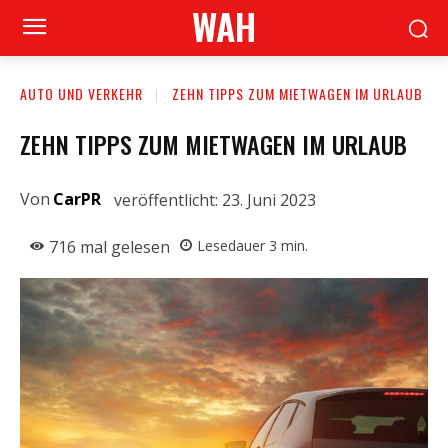
WAH
AUTO UND VERKEHR
ZEHN TIPPS ZUM MIETWAGEN IM URLAUB
ZEHN TIPPS ZUM MIETWAGEN IM URLAUB
Von
CarPR
veröffentlicht:
23. Juni 2023
716
mal gelesen
Lesedauer
3
min.