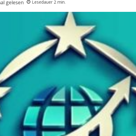
al gelesen
Lesedauer
2
min.