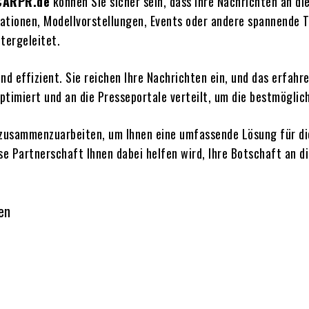
 CARPR.de
können Sie sicher sein, dass Ihre Nachrichten an di
ationen, Modellvorstellungen, Events oder andere spannende 
tergeleitet.
und effizient. Sie reichen Ihre Nachrichten ein, und das erfa
timiert und an die Presseportale verteilt, um die bestmöglic
e zusammenzuarbeiten, um Ihnen eine umfassende Lösung für d
se Partnerschaft Ihnen dabei helfen wird, Ihre Botschaft an d
en