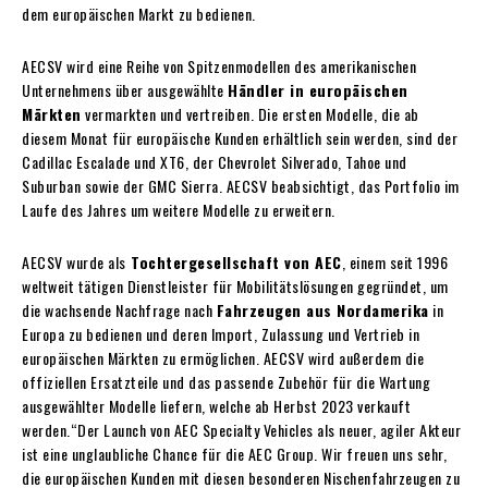
dem europäischen Markt zu bedienen.
AECSV wird eine Reihe von Spitzenmodellen des amerikanischen
Unternehmens über ausgewählte
Händler in europäischen
Märkten
vermarkten und vertreiben. Die ersten Modelle, die ab
diesem Monat für europäische Kunden erhältlich sein werden, sind der
Cadillac Escalade und XT6, der Chevrolet Silverado, Tahoe und
Suburban sowie der GMC Sierra. AECSV beabsichtigt, das Portfolio im
Laufe des Jahres um weitere Modelle zu erweitern.
AECSV wurde als
Tochtergesellschaft von AEC
, einem seit 1996
weltweit tätigen Dienstleister für Mobilitätslösungen gegründet, um
die wachsende Nachfrage nach
Fahrzeugen aus Nordamerika
in
Europa zu bedienen und deren Import, Zulassung und Vertrieb in
europäischen Märkten zu ermöglichen. AECSV wird außerdem die
offiziellen Ersatzteile und das passende Zubehör für die Wartung
ausgewählter Modelle liefern, welche ab Herbst 2023 verkauft
werden.“Der Launch von AEC Specialty Vehicles als neuer, agiler Akteur
ist eine unglaubliche Chance für die AEC Group. Wir freuen uns sehr,
die europäischen Kunden mit diesen besonderen Nischenfahrzeugen zu