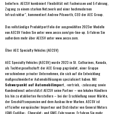
beliefern. AECSV kombiniert Flexibilität mit Fachwissen und Erfahrung,
Zugang zu einem starken Netzwerk und einer hochmodernen
Infrastruktur“, kommentiert Andrew Pilsworth, CEO der AEC Group.
Das vollständige Produktportfolio der ausgewählten 2023er Modelle
von AECSV finden Sie unter www.aecsv.com/gm-line-up. Erfahren Sie
außerdem mehr über AECSV unter www.aecsv.com.
Über AEC Specialty Vehicles (AECSV)
AEC Specialty Vehicles (AECSV) wurde 2023 in St. Catharines, Kanada,
als Tochtergesellschaft der AEC Group gegründet, einer Gruppe
verschiedener privater Unternehmen, die sich auf die Entwicklung
maßgeschneiderter Automobillösungen spezialisiert haben. Mit
Schwerpunkt auf Automobilimpor
t, -vertrieb, -zulassung sowie
Kundendienst unterstützt AECSV seine Partner – von lokalen Händlern
bis hin zu etablierten Herstellern – bei der Erschließung neuer Märkte,
der Geschäftsexpansion und dem Ausbau ihrer Marken. AECSV ist
offizieller europäischer Importeur und Distributor von General Motors
(GM) Cadillac-, Chevrolet- und GMC-Fahrzeugen. Erfahren Sie mehr