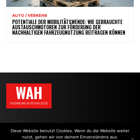
AUTO / VERKEHR
POTENTIALE DER MOBILITÄTSWENDE: WIE GEBRAUCHTE
AUSTAUSCHMOTOREN ZUR FÖRDERUNG DER
NACHHALTIGEN FAHRZEUGNUTZUNG BEITRAGEN KÖNNEN
WAH
WERBUNGAUTOHAUS.DE
AGB
DATENSCHUTZERKLÄRUNG
IMPRESSUM
KONTAKT
Diese Website benutzt Cookies. Wenn du die Website weiter
nutzt, gehen wir von deinem Einverständnis aus.
NEWS