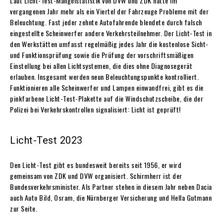
Laut Licht-Test-Mängelstatistik von DVW und ZDK hatte im
vergangenen Jahr mehr als ein Viertel der Fahrzeuge Probleme mit der
Beleuchtung. Fast jeder zehnte Autofahrende blendete durch falsch
eingestellte Scheinwerfer andere Verkehrsteilnehmer. Der Licht-Test in
den Werkstätten umfasst regelmäßig jedes Jahr die kostenlose Sicht-
und Funktionsprüfung sowie die Prüfung der vorschriftsmäßigen
Einstellung bei allen Lichtsystemen, die dies ohne Diagnosegerät
erlauben. Insgesamt werden neun Beleuchtungspunkte kontrolliert.
Funktionieren alle Scheinwerfer und Lampen einwandfrei, gibt es die
pinkfarbene Licht-Test-Plakette auf die Windschutzscheibe, die der
Polizei bei Verkehrskontrollen signalisiert: Licht ist geprüft!
Licht-Test 2023
Den Licht-Test gibt es bundesweit bereits seit 1956, er wird
gemeinsam von ZDK und DVW organisiert. Schirmherr ist der
Bundesverkehrsminister. Als Partner stehen in diesem Jahr neben Dacia
auch Auto Bild, Osram, die Nürnberger Versicherung und Hella Gutmann
zur Seite.