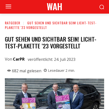
WAH
RATGEBER
GUT SEHEN UND SICHTBAR SEIN! LICHT-TEST-
PLAKETTE '23 VORGESTELLT
GUT SEHEN UND SICHTBAR SEIN! LICHT-
TEST-PLAKETTE ’23 VORGESTELLT
Von
CarPR
veröffentlicht:
24. Juli 2023
682
mal gelesen
Lesedauer
2
min.