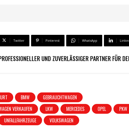
Twitter
Pinterest
WhatsApp
Linke
 PROFESSIONELLER UND ZUVERLÄSSIGER PARTNER FÜR D
FURT
BMW
GEBRAUCHTWAGEN
WAGEN VERKAUFEN
LKW
MERCEDES
OPEL
PKW
UNFALLFAHRZEUGE
VOLKSWAGEN