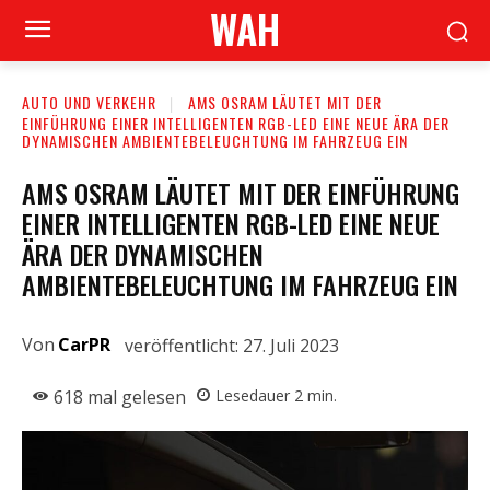
WAH
AUTO UND VERKEHR
AMS OSRAM LÄUTET MIT DER
EINFÜHRUNG EINER INTELLIGENTEN RGB-LED EINE NEUE ÄRA DER
DYNAMISCHEN AMBIENTEBELEUCHTUNG IM FAHRZEUG EIN
AMS OSRAM LÄUTET MIT DER EINFÜHRUNG
EINER INTELLIGENTEN RGB-LED EINE NEUE
ÄRA DER DYNAMISCHEN
AMBIENTEBELEUCHTUNG IM FAHRZEUG EIN
Von
CarPR
veröffentlicht:
27. Juli 2023
618
mal gelesen
Lesedauer
2
min.