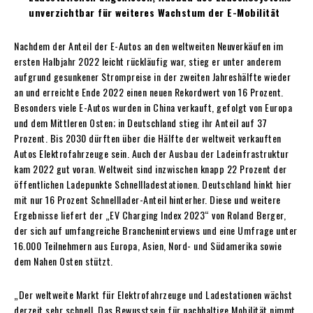
unverzichtbar für weiteres Wachstum der E-Mobilität
Nachdem der Anteil der E-Autos an den weltweiten Neuverkäufen im
ersten Halbjahr 2022 leicht rückläufig war, stieg er unter anderem
aufgrund gesunkener Strompreise in der zweiten Jahreshälfte wieder
an und erreichte Ende 2022 einen neuen Rekordwert von 16 Prozent.
Besonders viele E-Autos wurden in China verkauft, gefolgt von Europa
und dem Mittleren Osten; in Deutschland stieg ihr Anteil auf 37
Prozent. Bis 2030 dürften über die Hälfte der weltweit verkauften
Autos Elektrofahrzeuge sein. Auch der Ausbau der Ladeinfrastruktur
kam 2022 gut voran. Weltweit sind inzwischen knapp 22 Prozent der
öffentlichen Ladepunkte Schnellladestationen. Deutschland hinkt hier
mit nur 16 Prozent Schnelllader-Anteil hinterher. Diese und weitere
Ergebnisse liefert der „EV Charging Index 2023“ von Roland Berger,
der sich auf umfangreiche Brancheninterviews und eine Umfrage unter
16.000 Teilnehmern aus Europa, Asien, Nord- und Südamerika sowie
dem Nahen Osten stützt.
„Der weltweite Markt für Elektrofahrzeuge und Ladestationen wächst
derzeit sehr schnell. Das Bewusstsein für nachhaltige Mobilität nimmt