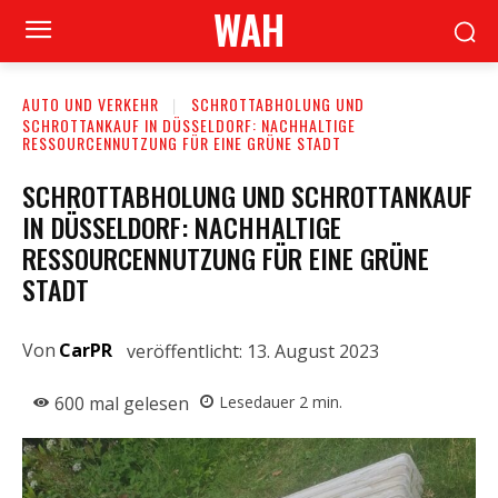
WAH
AUTO UND VERKEHR
SCHROTTABHOLUNG UND
SCHROTTANKAUF IN DÜSSELDORF: NACHHALTIGE
RESSOURCENNUTZUNG FÜR EINE GRÜNE STADT
SCHROTTABHOLUNG UND SCHROTTANKAUF
IN DÜSSELDORF: NACHHALTIGE
RESSOURCENNUTZUNG FÜR EINE GRÜNE
STADT
Von
CarPR
veröffentlicht:
13. August 2023
600
mal gelesen
Lesedauer
2
min.