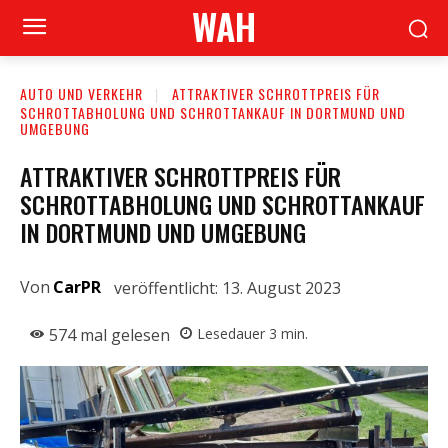
WAH
AUTO UND VERKEHR
ATTRAKTIVER SCHROTTPREIS FÜR
SCHROTTABHOLUNG UND SCHROTTANKAUF IN DORTMUND UND
UMGEBUNG
ATTRAKTIVER SCHROTTPREIS FÜR
SCHROTTABHOLUNG UND SCHROTTANKAUF
IN DORTMUND UND UMGEBUNG
Von
CarPR
veröffentlicht:
13. August 2023
574
mal gelesen
Lesedauer
3
min.