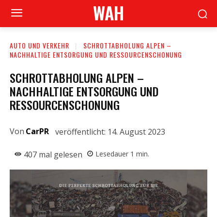
WAH
AUTO UND VERKEHR
SCHROTTABHOLUNG ALPEN –
NACHHALTIGE ENTSORGUNG UND RESSOURCENSCHONUNG
SCHROTTABHOLUNG ALPEN –
NACHHALTIGE ENTSORGUNG UND
RESSOURCENSCHONUNG
Von
CarPR
veröffentlicht:
14. August 2023
407
mal gelesen
Lesedauer
1
min.