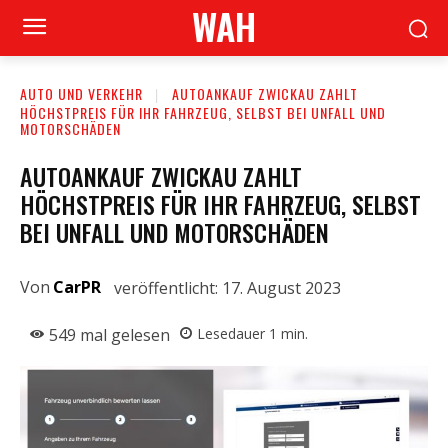
WAH
AUTO UND VERKEHR
AUTOANKAUF ZWICKAU ZAHLT
HÖCHSTPREIS FÜR IHR FAHRZEUG, SELBST BEI UNFALL UND
MOTORSCHÄDEN
AUTOANKAUF ZWICKAU ZAHLT
HÖCHSTPREIS FÜR IHR FAHRZEUG, SELBST
BEI UNFALL UND MOTORSCHÄDEN
Von
CarPR
veröffentlicht:
17. August 2023
549
mal gelesen
Lesedauer
1
min.