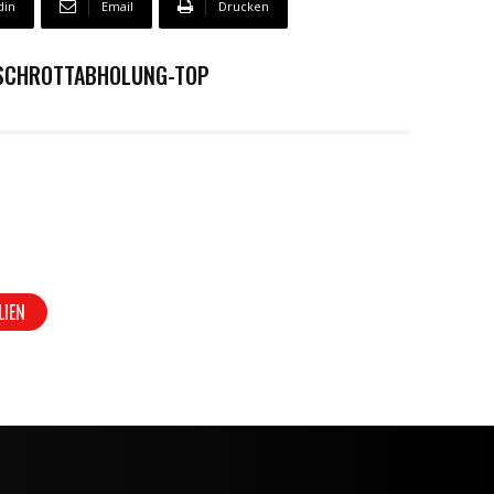
din
Email
Drucken
T SCHROTTABHOLUNG-TOP
LIEN