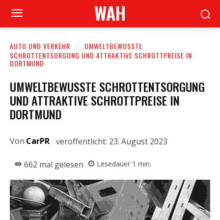
WAH
AUTO UND VERKEHR
UMWELTBEWUSSTE
SCHROTTENTSORGUNG UND ATTRAKTIVE SCHROTTPREISE IN
DORTMUND
UMWELTBEWUSSTE SCHROTTENTSORGUNG
UND ATTRAKTIVE SCHROTTPREISE IN
DORTMUND
Von
CarPR
veröffentlicht:
23. August 2023
662
mal gelesen
Lesedauer
1
min.