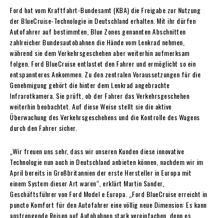
Ford hat vom Kraftfahrt-Bundesamt (KBA) die Freigabe zur Nutzung
der BlueCruise-Technologie in Deutschland erhalten. Mit ihr dürfen
Autofahrer auf bestimmten, Blue Zones genannten Abschnitten
zahlreicher Bundesautobahnen die Hände vom Lenkrad nehmen,
während sie dem Verkehrsgeschehen aber weiterhin aufmerksam
folgen. Ford BlueCruise entlastet den Fahrer und ermöglicht so ein
entspannteres Ankommen. Zu den zentralen Voraussetzungen für die
Genehmigung gehört die hinter dem Lenkrad angebrachte
Infrarotkamera. Sie prüft, ob der Fahrer das Verkehrsgeschehen
weiterhin beobachtet. Auf diese Weise stellt sie die aktive
Überwachung des Verkehrsgeschehens und die Kontrolle des Wagens
durch den Fahrer sicher.
„Wir freuen uns sehr, dass wir unseren Kunden diese innovative
Technologie nun auch in Deutschland anbieten können, nachdem wir im
April bereits in Großbritannien der erste Hersteller in Europa mit
einem System dieser Art waren“, erklärt Martin Sander,
Geschäftsführer von Ford Model e Europa. „Ford BlueCruise erreicht in
puncto Komfort für den Autofahrer eine völlig neue Dimension: Es kann
anstrengende Reisen auf Autobahnen stark vereinfachen, denn es