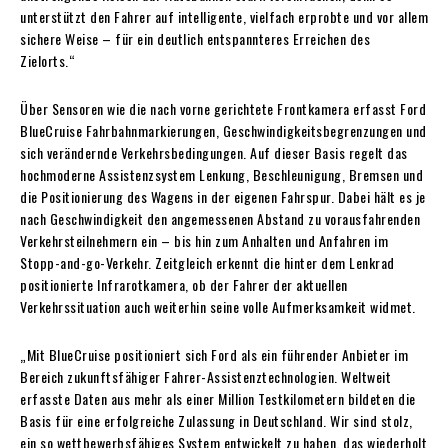
unterstützt den Fahrer auf intelligente, vielfach erprobte und vor allem
sichere Weise – für ein deutlich entspannteres Erreichen des
Zielorts.“
Über Sensoren wie die nach vorne gerichtete Frontkamera erfasst Ford
BlueCruise Fahrbahnmarkierungen, Geschwindigkeitsbegrenzungen und
sich verändernde Verkehrsbedingungen. Auf dieser Basis regelt das
hochmoderne Assistenzsystem Lenkung, Beschleunigung, Bremsen und
die Positionierung des Wagens in der eigenen Fahrspur. Dabei hält es je
nach Geschwindigkeit den angemessenen Abstand zu vorausfahrenden
Verkehrsteilnehmern ein – bis hin zum Anhalten und Anfahren im
Stopp-and-go-Verkehr. Zeitgleich erkennt die hinter dem Lenkrad
positionierte Infrarotkamera, ob der Fahrer der aktuellen
Verkehrssituation auch weiterhin seine volle Aufmerksamkeit widmet.
„Mit BlueCruise positioniert sich Ford als ein führender Anbieter im
Bereich zukunftsfähiger Fahrer-Assistenztechnologien. Weltweit
erfasste Daten aus mehr als einer Million Testkilometern bildeten die
Basis für eine erfolgreiche Zulassung in Deutschland. Wir sind stolz,
ein so wettbewerbsfähiges System entwickelt zu haben, das wiederholt