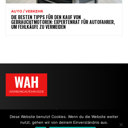
AUTO / VERKEHR
DIE BESTEN TIPPS FÜR DEN KAUF VON
GEBRAUCHTMOTOREN: EXPERTENRAT FÜR AUTOFAHRER,
UM FEHLKÄUFE ZU VERMEIDEN
WAH
WERBUNGAUTOHAUS.DE
AGB
DATENSCHUTZERKLÄRUNG
IMPRESSUM
KONTAKT
Diese Website benutzt Cookies. Wenn du die Website weiter
nutzt, gehen wir von deinem Einverständnis aus.
NEWS