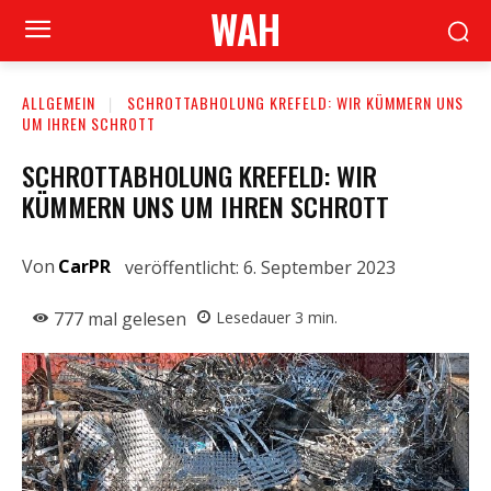
WAH
ALLGEMEIN
SCHROTTABHOLUNG KREFELD: WIR KÜMMERN UNS
UM IHREN SCHROTT
SCHROTTABHOLUNG KREFELD: WIR
KÜMMERN UNS UM IHREN SCHROTT
Von
CarPR
veröffentlicht:
6. September 2023
777
mal gelesen
Lesedauer
3
min.