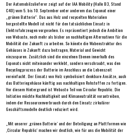
Der Automobilzulieferer zeigt auf der IAA Mobility (Halle B3, Stand
C40) vom 5. bis 10. September unter anderem das Exponat einer
„grünen Batterie“. Das aus Holz und recycelten Materialien
hergestellte Modell ist nicht für den tatsächlichen Einsatz in
Elektrofahrzeugen vorgesehen. Es repräsentiert jedoch die Ambition
von Webasto, noch mehr als bisher an nachhaltigen Alternativen für die
Mobilität der Zukunft zu arbeiten. So könnte die Wabenstruktur des
Gehäuses in Zukunft dazu beitragen, Material und Gewicht
einzusparen. Zusätzlich sind die einzelnen Ebenen innerhalb des
Exponats nicht miteinander verklebt, sondern verschraubt, was den
Recyclingprozess der Batterie im Anschluss an die Lebenszeit
vereinfacht. Der Einsatz von Holz symbolisiert denkbare Ansätze, auch
das Batteriegehäuse künftig aus nachhaltigen Rohstoffen zu fertigen.
Vor diesem Hintergrund ist Webasto Teil von Circular Republic. Die
Initiative möchte Nachhaltigkeit und Klimaneutralität vorantreiben,
indem der Ressourcenverbrauch durch den Einsatz zirkulärer
Geschäftsmodelle deutlich reduziert wird.
„Mit unserer ‚grünen Batterie‘ und der Beteiligung an Plattformen wie
‚Circular Republic‘ machen wir deutlich, wie für uns die Mobilität der