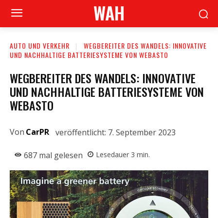
WAH
AUTO UND VERKEHR
WEGBEREITER DES WANDELS: INNOVATIVE
UND NACHHALTIGE BATTERIESYSTEME VON WEBASTO
WEGBEREITER DES WANDELS: INNOVATIVE
UND NACHHALTIGE BATTERIESYSTEME VON
WEBASTO
Von
CarPR
veröffentlicht:
7. September 2023
687
mal gelesen
Lesedauer
3
min.