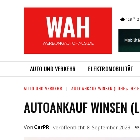
WAH
C
13.9
B
WERBUNGAUTOHAUS.DE
AUTO UND VERKEHR
ELEKTROMOBILITÄT
AUTO UND VERKEHR
AUTOANKAUF WINSEN (LUHE): IHR 
AUTOANKAUF WINSEN (L
Von
CarPR
veröffentlicht:
8. September 2023