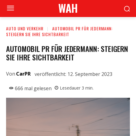
WAH
AUTO UND VERKEHR
AUTOMOBIL PR FÜR JEDERMANN:
STEIGERN SIE IHRE SICHTBARKEIT
AUTOMOBIL PR FÜR JEDERMANN: STEIGERN
SIE IHRE SICHTBARKEIT
Von
CarPR
veröffentlicht:
12. September 2023
666
mal gelesen
Lesedauer
3
min.