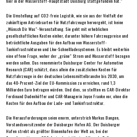
hier in der Wasserstoff-Hauptstadt Duisburg stattgefunden hat.“
Die Umstellung auf CO2-freie Logistik, wie sie aus der Vielfalt der
zukünftigen Antriebsarten für Nutzfahrzeuge hervorgeht, ist keine
„Wünsch Dir Was“-Veranstaltung. Sie geht mit erheblichen
gesellschaftlichen Kosten einher, darunter höhere Fahrzeugpreise und
beträchtliche Ausgaben für den Aufbau von Wasserstoff-
Tankinfrastrukturen und Lkw-Schnellladesystemen. Es bleibt weiterhin
eine offene Frage, woher der „grüne“ Strom und Wasserstoff bezogen
werden sollen. Das renommierte Duisburger Center for Automotive
Research (CAR) schätzt, dass allein die zusätzlichen Kosten für
Nutzfahrzeuge in der deutschen Lebensmittelbranche bis 2030, um
das 40-Prozent-Ziel der EU-Kommission zu erreichen, rund 1,3
Milliarden Euro betragen würden. Und dies, so stellten es CAR-Direktor
Ferdinand Dudenhöffer und CAR-Managerin Joyce Franke vor, ohne die
Kosten für den Aufbau der Lade- und Tankinfrastruktur.
Die Herausforderungen seien enorm, unterstrich Markus Bangen,
Vorstandsvorsitzender der Duisburger Hafen AG. Der Duisburger
Hafen strebt als größter Binnenhafen der Welt an, bei der