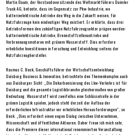
Martin Daum, der Vorstandsvorsitzende des Weltmarktführers Daimler
Truck AG, betonte, dass im Gegensatz zur Pkw-Industrie, wo
batterieelektrische Antriebe den Weg in die Zukunft weisen, für
Nutzfahrzeuge kein eindeutiger Weg existiert. Er erklärte, dass drei
Antriebsformen den zukünftigen Nutzfahrzeugsektor prägen werden:
batterieelektrische Antriebe, Brennstoffzellenantriebe und
Verbrennungsmotoren mit grünem Wasserstoff. Dies erfordere
erhebliche Investitionen in Forschung und Entwicklung seitens der
Nutzfahrzeughersteller.
Rasmus C. Beck, Geschäftsführer der Wirtschaftsentwicklung
Duisburg Business & Innovation, betrachtete den Themenkomplex auch
aus Duisburger Sicht: „Die Dekarbonisierung des Lkw-Verkehrs ist für
Duisburg und die gesamte Logistikbranche gleichermaßen von großer
Bedeutung. Wasserstoff wird zweifellos eine Schlüsselrolle in der
grünen Logistik spielen, jedoch steht derzeit der Aufbau der
erforderlichen Infrastruktur vor erheblichen Herausforderungen“, so
Beck. „Dies erfordert einen engen Dialog zwischen Unternehmen,
Wissenschaft und öffentlichen Akteuren. Daher freue ich mich sehr,
dass die Premiere dieser international renommierten Veranstaltung