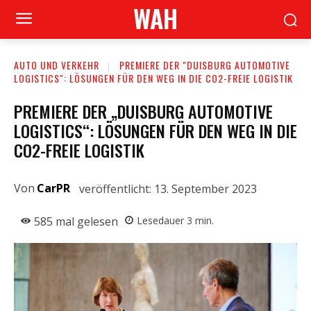
WAH
AUTO UND VERKEHR
PREMIERE DER "DUISBURG AUTOMOTIVE
LOGISTICS": LÖSUNGEN FÜR DEN WEG IN DIE CO2-FREIE LOGISTIK
PREMIERE DER „DUISBURG AUTOMOTIVE
LOGISTICS“: LÖSUNGEN FÜR DEN WEG IN DIE
CO2-FREIE LOGISTIK
Von
CarPR
veröffentlicht:
13. September 2023
585
mal gelesen
Lesedauer
3
min.