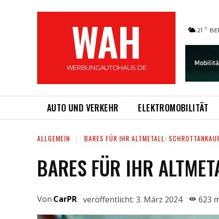
WAH
C
21
BE
WERBUNGAUTOHAUS.DE
AUTO UND VERKEHR
ELEKTROMOBILITÄT
ALLGEMEIN
BARES FÜR IHR ALTMETALL: SCHROTTANKAU
BARES FÜR IHR ALTMET
Von
CarPR
veröffentlicht:
3. März 2024
623
m